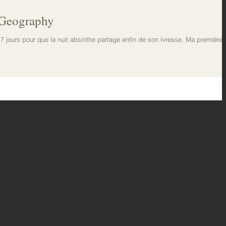
t Geography
 17 jours pour que la nuit absinthe partage enfin de son ivresse. Ma première