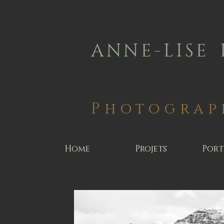
A N N E - L I S E 
Photograp
Home
Projets
Port