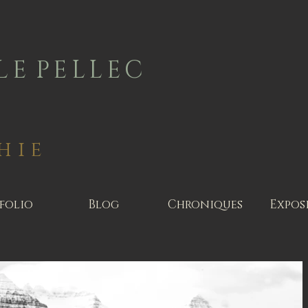
L E P E L L E C
hie
folio
Blog
Chroniques
Expos