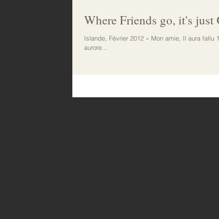
Where Friends go, it's jus
Islande, Février 2012 « Mon amie, Il aura fallu
aurore...