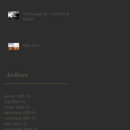
Vernissage de "L'Instinct de
Grâce"
Mes amis
Archives
janvier 2025
(1)
1 post
mai 2024
(1)
1 post
février 2024
(1)
1 post
décembre 2023
(1)
1 post
novembre 2021
(1)
1 post
août 2021
(1)
1 post
septembre 2019
(1)
1 post