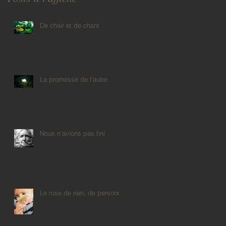
De chair et de chant
La promesse de l'aube
Nous n'avions pas fini
Le rose de rien, de personne