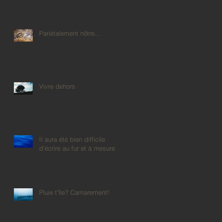
Pariétalement nôtre...
Vivre dehors
Il aura été bien difficile
d'écrire au fur et à mesure
Pluie t'île? Camarement!