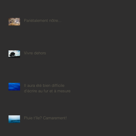
Pariétalement nôtre...
et
Vivre dehors
Il aura été bien difficile
d'écrire au fur et à mesure
Pluie t'île? Camarement!