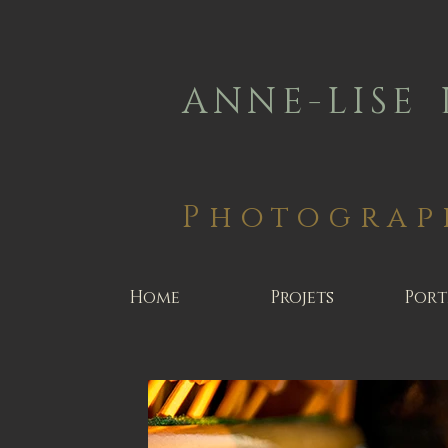
A N N E - L I S E 
Photograp
Home
Projets
Port