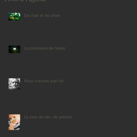
De chair et de chant
La promesse de l'aube
Nous n'avions pas fini
Le rose de rien, de personne