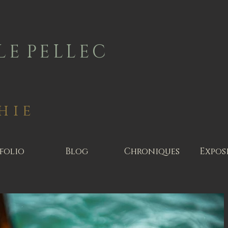
L E P E L L E C
hie
folio
Blog
Chroniques
Expos