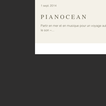
1 sept. 2014
P I A N O C E A N
Partir en mer et en musique pour un voyage aut
le son «...