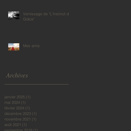
Vernissage de "L'Instinct de
Grâce"
Mes amis
Archives
janvier 2025
(1)
1 post
mai 2024
(1)
1 post
février 2024
(1)
1 post
décembre 2023
(1)
1 post
novembre 2021
(1)
1 post
août 2021
(1)
1 post
septembre 2019
(1)
1 post