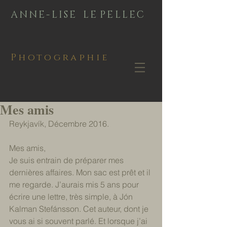
A N N E - L I S E L E P E L L E C
Photographie
Mes amis
Reykjavík, Décembre 2016. 
Mes amis, 
Je suis entrain de préparer mes 
dernières affaires. Mon sac est prêt et il 
me regarde. J’aurais mis 5 ans pour 
écrire une lettre, très simple, à Jón 
Kalman Stefánsson. Cet auteur, dont je 
vous ai si souvent parlé. Et lorsque j’ai 