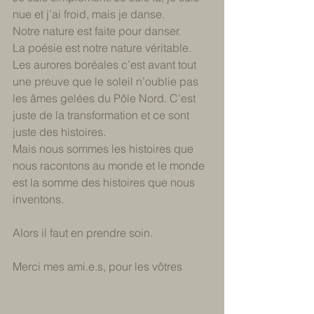
nue et j’ai froid, mais je danse.
Notre nature est faite pour danser.
La poésie est notre nature véritable.
Les aurores boréales c’est avant tout 
une preuve que le soleil n’oublie pas 
les âmes gelées du Pôle Nord. C’est 
juste de la transformation et ce sont 
juste des histoires. 
Mais nous sommes les histoires que 
nous racontons au monde et le monde 
est la somme des histoires que nous 
inventons.
Alors il faut en prendre soin.
Merci mes ami.e
.s
, pour les vôtres