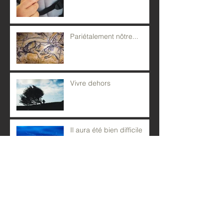
Pariétalement nôtre...
Vivre dehors
Il aura été bien difficile
d'écrire au fur et à mesure
Pluie t'île? Camarement!
Vernissage de "L'Instinct