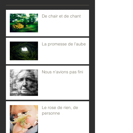
De chair et de chant
La promesse de l'aube
Nous n'avions pas fini
Le rose de rien, de
personne