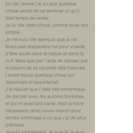
fini de l’écrire j’ai su que quelque 
chose venait de se terminer et qu’il 
était temps de renter. 
Je lui dis cette chose, somme toute très 
simple. 
Je me suis vite aperçue que je ne 
ferais pas disparaître ma peur vivante 
d’être seule dans la nature et dans la 
nuit. Mais que par l’acte de danser, par 
le besoin de se raconter des histoires 
j’avais trouvé quelque chose qui 
désormais m’appartenait. 
J’ai réalisé que l’idée très romantique 
de danser avec les aurores boréales, 
et qui m’avait tant hanté, était la force 
nécessaire dont j’avais besoin pour 
rendre hommage à ce que j’ai de plus 
précieux.
Je suis simplement. Je suis là, je suis 