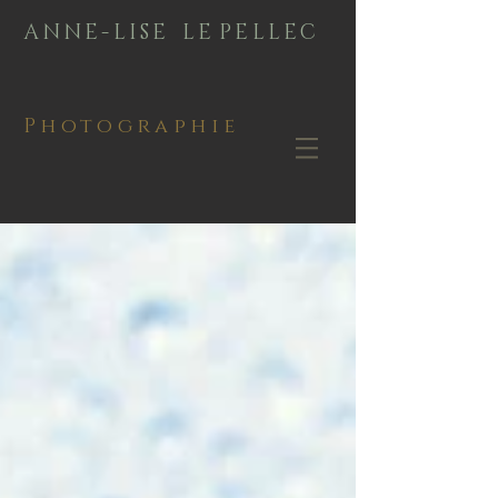
A N N E - L I S E L E P E L L E C
Photographie